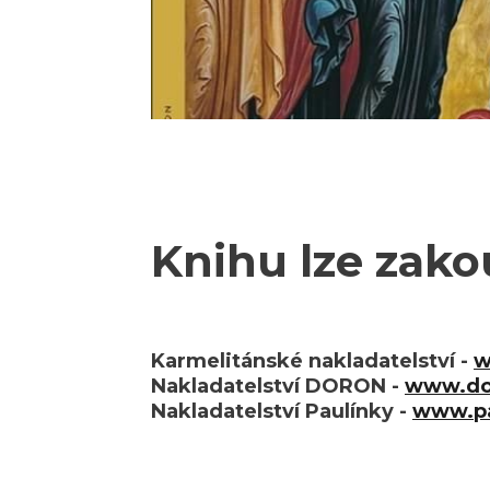
Knihu lze zako
Karmelitánské nakladatelství -
w
Nakladatelství DORON -
www.do
Nakladatelství Paulínky -
www.pa