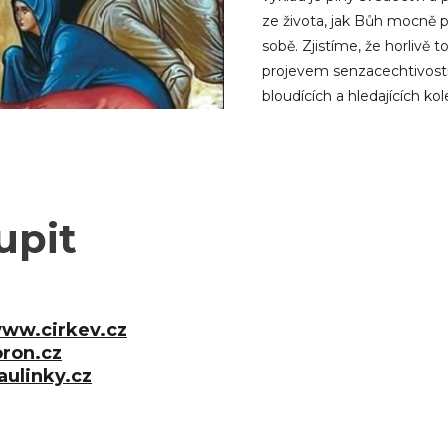
ze života, jak Bůh mocně pů
sobě. Zjistíme, že horlivě
projevem senzacechtivosti,
bloudících a hledajících ko
upit
ww.cirkev.cz
ron.cz
ulinky.cz