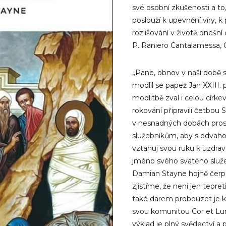
své osobní zkušenosti a t
poslouží k upevnění víry, k
rozlišování v životě dnešní 
P. Raniero Cantalamessa,
„Pane, obnov v naší době s
modlil se papež Jan XXIII.
modlitbě zval i celou círke
rokování připravili četbou 
v nesnadných dobách prosi
služebníkům, aby s odvahou
vztahuj svou ruku k uzdrav
jméno svého svatého služeb
Damian Stayne hojně čerpá 
zjistíme, že není jen teor
také darem probouzet je k
svou komunitou Cor et Lume
výklad je plný svědectví a 