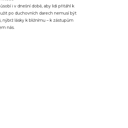
sobí i v dnešní době, aby lidi přitáhl k
 toužit po duchovních darech nemusí být
 nýbrž lásky k bližnímu – k zástupům
lem nás.