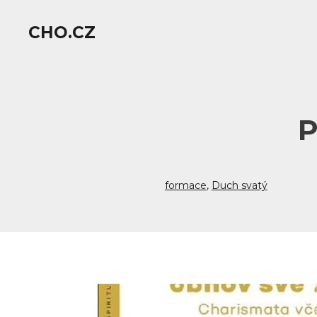
CHO.CZ
P
formace
,
Duch svatý