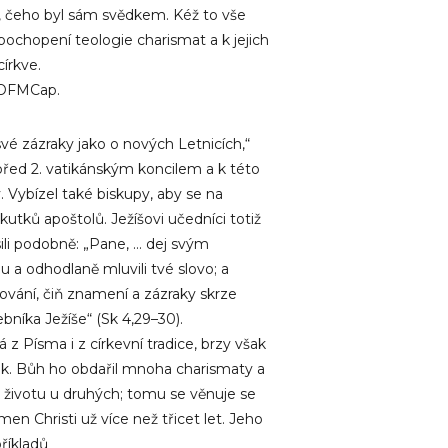
o, čeho byl sám svědkem. Kéž to vše
 pochopení teologie charismat a k jejich
církve.
 OFMCap.
vé zázraky jako o nových Letnicích,“
 před 2. vatikánským koncilem a k této
v. Vybízel také biskupy, aby se na
Skutků apoštolů. Ježíšovi učedníci totiž
li podobně: „Pane, … dej svým
 a odhodlaně mluvili tvé slovo; a
ování, čiň znamení a zázraky skrze
níka Ježíše“ (Sk 4,29–30).
z Písma i z církevní tradice, brzy však
etik. Bůh ho obdařil mnoha charismaty a
 životu u druhých; tomu se věnuje se
n Christi už více než třicet let. Jeho
příkladů