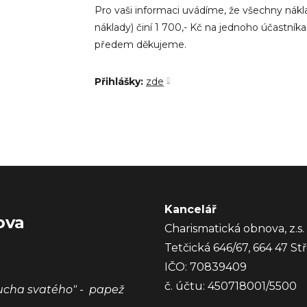
Pro vaši informaci uvádíme, že všechny náklad
náklady) činí 1 700,- Kč na jednoho účastní
předem děkujeme.
Přihlášky:
zde
Kancelář
ova
Charismatická obnova, z.s.
Tetčická 646/67, 664 47 Stř
IČO: 70839409
č. účtu: 450718001/5500
ucha svatého" - papež