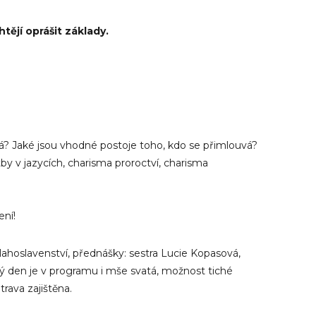
htějí oprášit základy.
)
há? Jaké jsou vhodné postoje toho, kdo se přimlouvá?
by v jazycích, charisma proroctví, charisma
ení!
lahoslavenství, přednášky: sestra Lucie Kopasová,
dý den je v programu i mše svatá, možnost tiché
trava zajištěna.