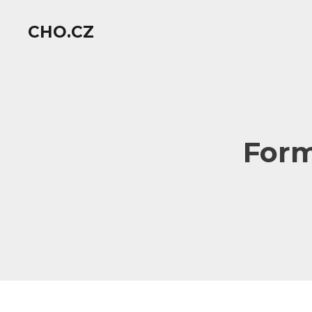
CHO.CZ
Form