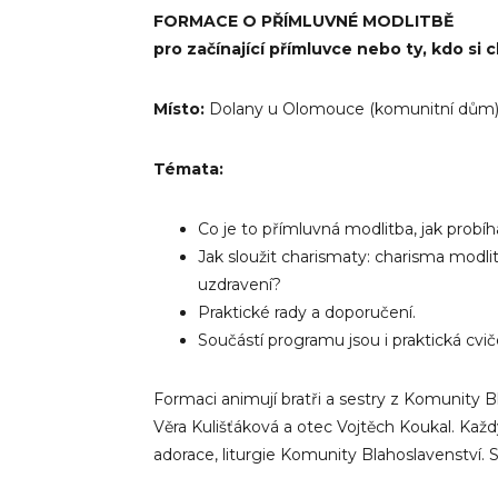
FORMACE O PŘÍMLUVNÉ MODLITBĚ
pro začínající přímluvce nebo ty, kdo si c
Místo:
Dolany u Olomouce (komunitní dům
Témata:
Co je to přímluvná modlitba, jak probí
Jak sloužit charismaty: charisma modlit
uzdravení?
Praktické rady a doporučení.
Součástí programu jsou i praktická cvič
Formaci animují bratři a sestry z Komunity B
Věra Kulišťáková a otec Vojtěch Koukal. Kaž
adorace, liturgie Komunity Blahoslavenství. S