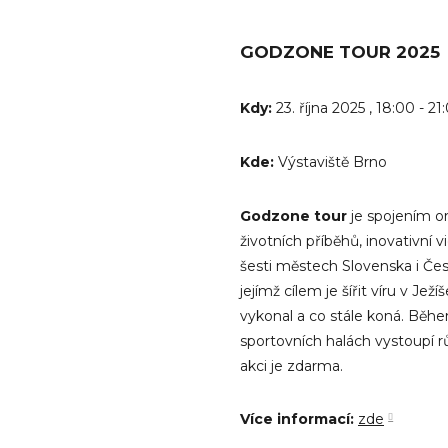
GODZONE TOUR 2025
Kdy:
23. října 2025 , 18:00 - 21
Kde:
Výstaviště Brno
Godzone tour
je spojením o
životních příběhů, inovativní 
šesti městech Slovenska i Čes
jejímž cílem je šířit víru v Jež
vykonal a co stále koná. Běh
sportovních halách vystoupí 
akci je zdarma.
Více informací:
zde