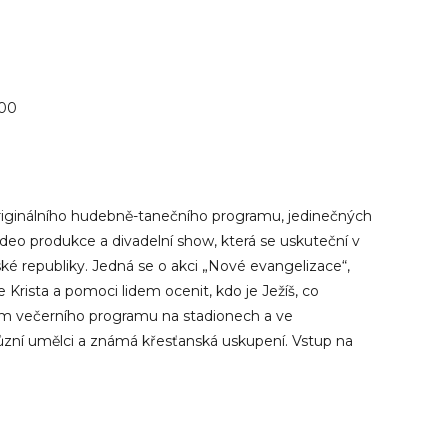
:00
riginálního hudebně-tanečního programu, jedinečných
video produkce a divadelní show, která se uskuteční v
ké republiky. Jedná se o akci „Nové evangelizace“,
íše Krista a pomoci lidem ocenit, kdo je Ježíš, co
em večerního programu na stadionech a ve
různí umělci a známá křesťanská uskupení. Vstup na