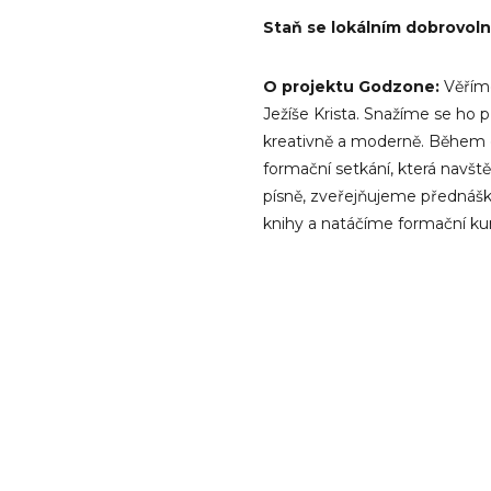
Staň se lokálním dobrovol
O projektu Godzone:
Věříme
Ježíše Krista. Snažíme se ho p
kreativně a moderně. Během 
formační setkání, která navštěv
písně, zveřejňujeme přednášk
knihy a natáčíme formační kur