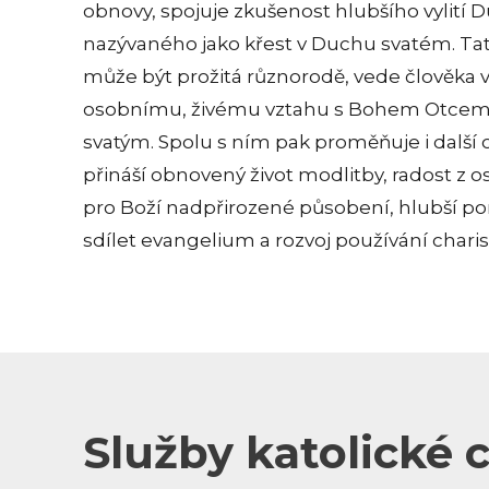
obnovy, spojuje zkušenost hlubšího vylití 
nazývaného jako křest v Duchu svatém. Ta
může být prožitá různorodě, vede člověka v
osobnímu, živému vztahu s Bohem Otce
svatým. Spolu s ním pak proměňuje i další o
přináší obnovený život modlitby, radost z o
pro Boží nadpřirozené působení, hlubší 
sdílet evangelium a rozvoj používání chari
Služby katolické