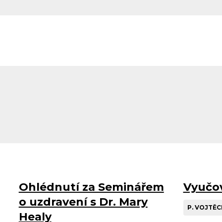
Charismatická
Časopis Effatha
konference
Ohlédnutí za Seminářem
Vyučov
o uzdravení s Dr. Mary
P. VOJTĚ
Healy