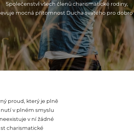
Společenství všech členů charismatické rodiny,
ojevuje mocná přítomnost Ducha svatého pro dobro 
ný proud, který je plně
 hnutí v plném smyslu
neexistuje v ní žádné
část charismatické