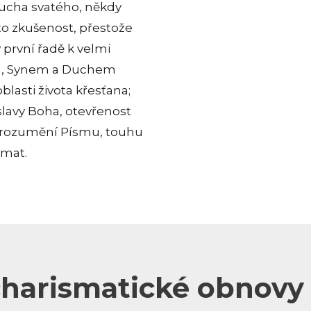
Ducha svatého, někdy
to zkušenost, přestože
 první řadě k velmi
m, Synem a Duchem
blasti života křesťana;
slavy Boha, otevřenost
porozumění Písmu, touhu
smat.
 charismatické obnovy