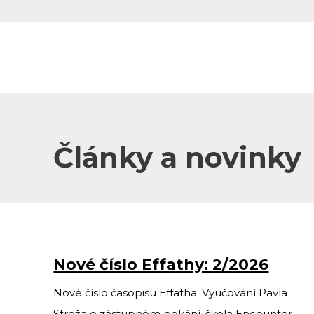
Modlitba chval
Seminář Život v Duchu
svatém
Články a novinky
Nové číslo Effathy: 2/2026
Nové číslo časopisu Effatha. Vyučování Pavla
Streža o zástupném pokání, škola Encounter