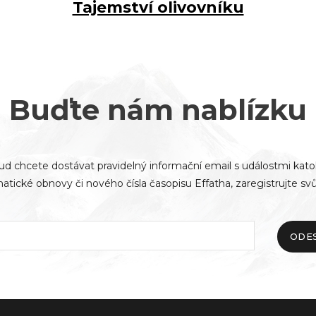
Tajemství olivovníku
Buďte nám nablízku
d chcete dostávat pravidelný informační email s událostmi kato
atické obnovy či nového čísla časopisu Effatha, zaregistrujte svů
ODE