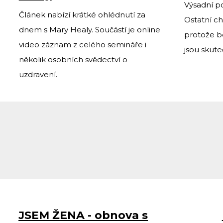
Výsadní po
Článek nabízí krátké ohlédnutí za
Ostatní ch
dnem s Mary Healy. Součástí je online
protože b
video záznam z celého semináře i
jsou skuteč
několik osobních svědectví o
uzdravení.
JSEM ŽENA - obnova s