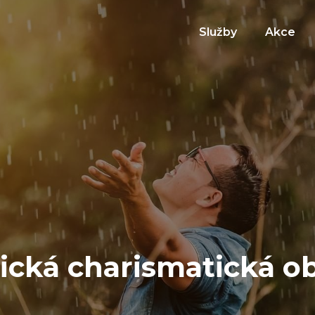
Služby
Akce
lická charismatická o