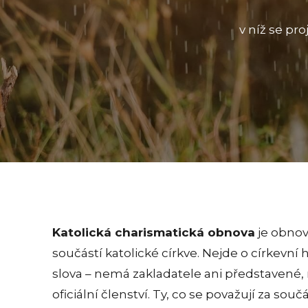
v níž se pr
Katolická charismatická obnova
je obnov
součástí katolické církve. Nejde o církevní
slova – nemá zakladatele ani představené, 
oficiální členství. Ty, co se považují za sou