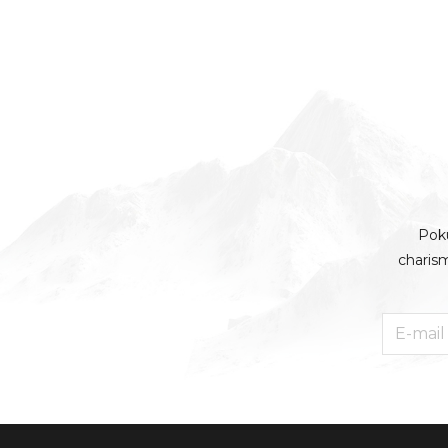
Poku
charism
E-
mail
*