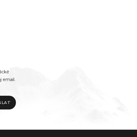
lické
j email.
SLAT