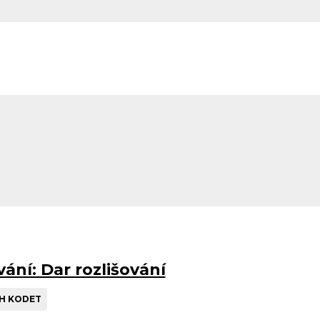
Evangelizace
Vedoucí CHO
ání: Dar rozlišování
CH KODET